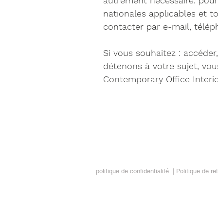
autrement nécessaire. pour v
nationales applicables et t
contacter par e-mail, télép
Si vous souhaitez : accéder
détenons à votre sujet, vou
Contemporary Office Interi
Intérieurs de bureaux contemporains
403-265-1133
info@coi.bz
2206 Portland St Sud-Est
Calgary (Alb.) T2G 4M6
politique de confidentialité
|
Politique de re