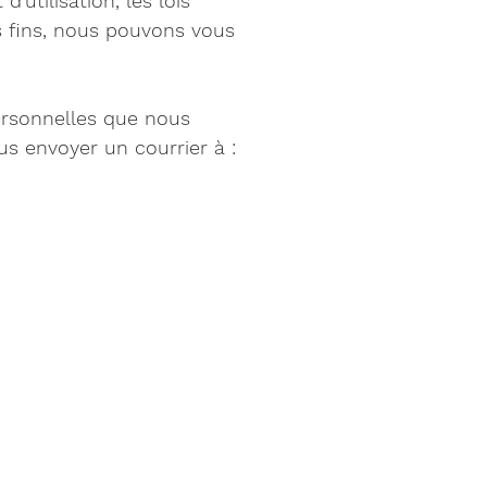
utilisation, les lois
s fins, nous pouvons vous
personnelles que nous
s envoyer un courrier à :
nous