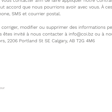
ous contacter afin de faire appliquer notre Contrat d'
out accord que nous pourrions avoir avec vous. À ce
hone, SMS et courrier postal.
, corriger, modifier ou supprimer des informations 
s êtes invité à nous contacter à
info@coi.bz
ou à nou
ors, 2206 Portland St SE Calgary, AB T2G 4M6
Emplacements
Suivez-
Calgary
Edmonton
Mississauga
Toronto
Vancouver
tour
Winnipeg